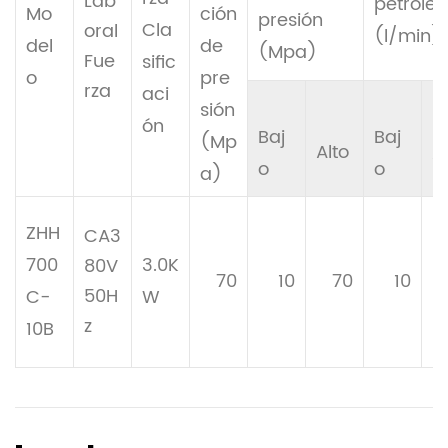
Lab
petróleo
Mo
ción
presión
Cla
oral
(l/min)
del
de
(Mpa)
Fue
sific
o
pre
rza
aci
sión
ón
Baj
Baj
(Mp
Alto
A
o
o
a)
ZHH
CA3
700
3.0K
80V
70
10
70
10
50H
C-
W
z
10B