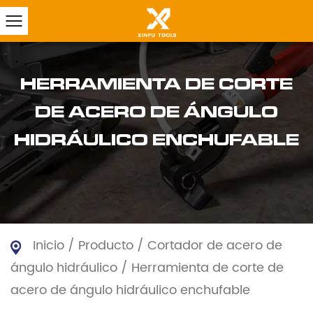
HERRAMIENTA DE CORTE
DE ACERO DE ÁNGULO
HIDRÁULICO ENCHUFABLE
Inicio
/
Producto
/
Cortador de acero de
ángulo hidráulico
/
Herramienta de corte de
acero de ángulo hidráulico enchufable