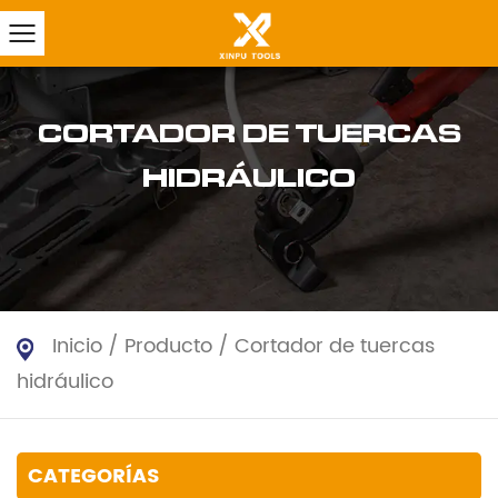
CORTADOR DE TUERCAS
HIDRÁULICO
Inicio
/
Producto
/
Cortador de tuercas
hidráulico
CATEGORÍAS