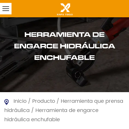
HERRAMIENTA DE
ENGARCE HIDRÁULICA
ENCHUFABLE
Inicio
/
Producto
/
Herramienta que prensa
hidráulica
/
Herramienta de engarce
hidráulica enchufable