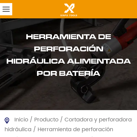
HERRAMIENTA DE
PERFORACIÓN
HIDRÁULICA ALIMENTADA
POR BATERÍA
Inicio
/
Producto
/
Cortadora y perforadora
hidráulica
/
Herramienta de perforación