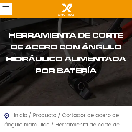
HERRAMIENTA DE CORTE
DE ACERO CON ÁNGULO
HIDRÁULICO ALIMENTADA
POR BATERÍA
Inicio
/
Producto
/
Cortador de acero de
ángulo hidráulico
/
Herramienta de corte de