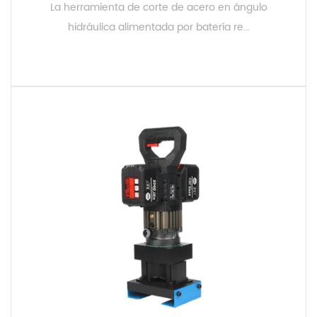
La herramienta de corte de acero en ángulo
hidráulica alimentada por batería re...
LEER MÁS