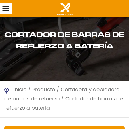
CORTADOR DE BARRAS DE
REFUERZO A BATERÍA
Inicio
/
Producto
/
Cortadora y dobladora
de barras de refuerzo
/
Cortador de barras de
refuerzo a batería